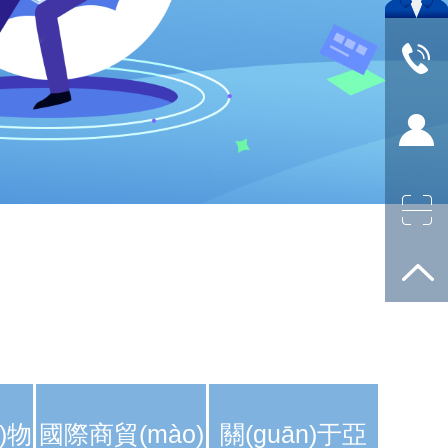
)物
國際商貿(mào)
關(guān)于亞