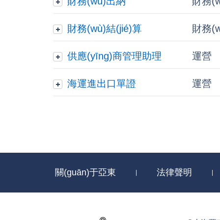
財務(wù)出納
財務(w
財務(wù)結(jié)算
財務(w
供應(yīng)商管理助理
運營
海運進出口單證
運營
關(guān)于亞東
法律聲明
|
|
網(wǎng)站地圖