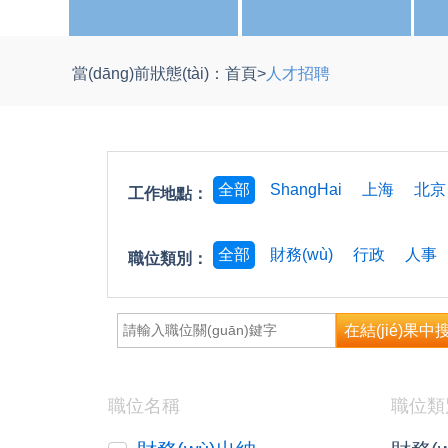
當(dāng)前狀態(tài)：
首頁
>
人才招聘
全部
ShangHai
上海
北京
工作地點：
全部
財務(wù)
行政
人事
職位類別：
在結(jié)果中
索
職位名稱
職位類