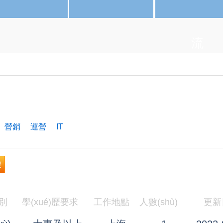
流
營銷
運營
IT
搜
別
學(xué)歷要求
工作地點
人數(shù)
更新